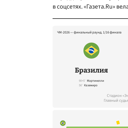
в соцсетях. «Газета.Ru» ве
ЧМ-2026 — финальный раунд. 1/16 финала
Бразилия
90+5'
Мартинелли
56'
Каземиро
Стадион «Э
Главный судь