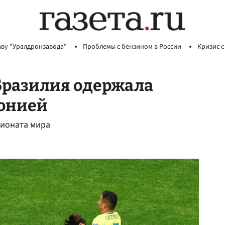
аву "Уралдронзавода"
Проблемы с бензином в России
Кризис с
Бразилия одержала
понией
пионата мира