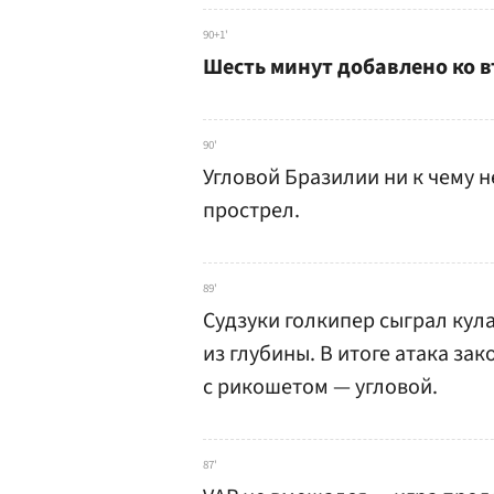
90+1'
Шесть минут добавлено ко в
90'
Угловой Бразилии ни к чему не
прострел.
89'
Судзуки голкипер сыграл кул
из глубины. В итоге атака з
с рикошетом — угловой.
87'