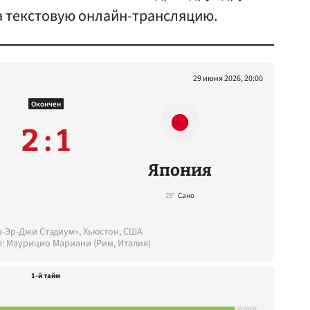
ла текстовую онлайн-трансляцию.
29 июня 2026, 20:00
Окончен
2 : 1
Япония
29'
Сано
н-Эр-Джи Стэдиум», Хьюстон, США
я: Маурицио Мариани (Рим, Италия)
1-й тайм