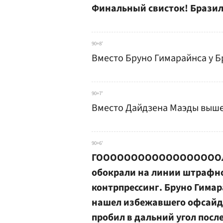
Финальный свисток! Бразил
90+8'
Вместо Бруно Гимарайнса у 
90+7'
Вместо Дайдзена Маэды выш
90+6'
ГООООООООООООООООООЛ! Г
обокрали на линии штрафно
контрпрессинг. Бруно Гима
нашел избежавшего офсайда
пробил в дальний угол посл