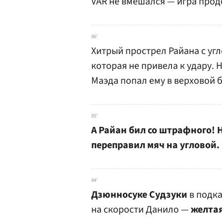
VAR не вмешался — игра прод
86'
Хитрый прострел Райана с уг
которая не привела к удару. 
Маэда попал ему в верховой б
85'
А Райан бил со штрафного! 
переправил мяч на угловой.
84'
Дзюнносуке Судзуки
в подка
на скорости Данило —
желтая