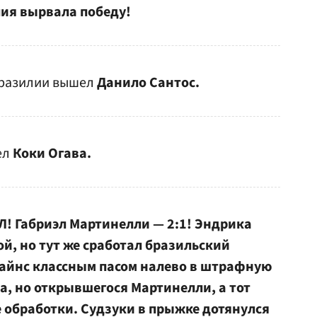
ия вырвала победу!
Бразилии вышел
Данило Сантос.
ел
Коки Огава.
абриэл Мартинелли — 2:1! Эндрика
й, но тут же сработал бразильский
райнс классным пасом налево в штрафную
, но открывшегося Мартинелли, а тот
е обработки. Судзуки в прыжке дотянулся