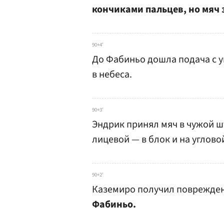
кончиками пальцев, но мяч 
90+4'
До Фабиньо дошла подача с у
в небеса.
90+3'
Эндрик принял мяч в чужой ш
лицевой — в блок и на углово
90+2'
Каземиро получил поврежден
Фабиньо.