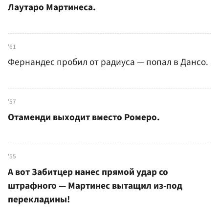
Лаутаро Мартинеса.
'61
Фернандес пробил от радиуса — попал в Дансо.
'57
Отаменди выходит вместо Ромеро.
'55
А вот Забитцер нанес прямой удар со
штрафного — Мартинес вытащил из-под
перекладины!