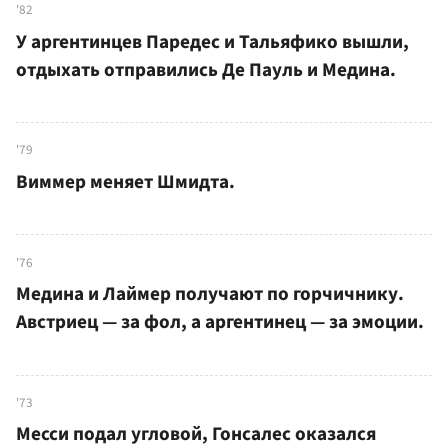
'82
У аргентинцев Паредес и Тальяфико вышли,
отдыхать отправились Де Пауль и Медина.
'79
Виммер меняет Шмидта.
'76
Медина и Лаймер получают по горчичнику.
Австриец — за фол, а аргентинец — за эмоции.
'73
Месси подал угловой, Гонсалес оказался