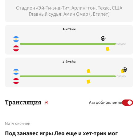
Стадион «Эй-Ти-энд-Ти», Арлингтон, Техас, США
Главный судья: Амин Омар (, Египет)
1-й тайм
2-й тайм
Трансляция
Автообновление
Матч окончен
Под занавес игры Лео еще и хет-трик мог