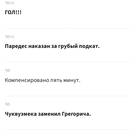
'90+5
ГОЛ!!!
'90+2
Паредес наказан за грубый подкат.
'90
Компенсировано пять минут.
'85
Чуквуэмека заменил Грегорича.