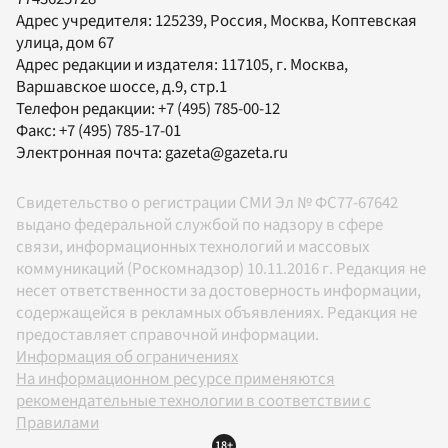
Адрес учредителя: 125239, Россия, Москва, Коптевская
улица, дом 67
Адрес редакции и издателя:
117105
, г.
Москва
,
Варшавское шоссе, д.9, стр.1
Телефон редакции:
+7 (495) 785-00-12
Факс:
+7 (495) 785-17-01
Электронная почта:
gazeta@gazeta.ru
Свидетельство о регистрации СМИ Эл № ФС77-67642
выдано федеральной службой по надзору в сфере
связи, информационных технологий и массовых
коммуникаций (Роскомнадзор) 10.11.2016 г. Редакция не
несет ответственности за достоверность информации,
содержащейся в рекламных объявлениях. Редакция не
предоставляет справочной информации.
Информация об ограничениях
На информационном ресурсе применяются
рекомендательные технологии в соответствии с
Правилами
18+