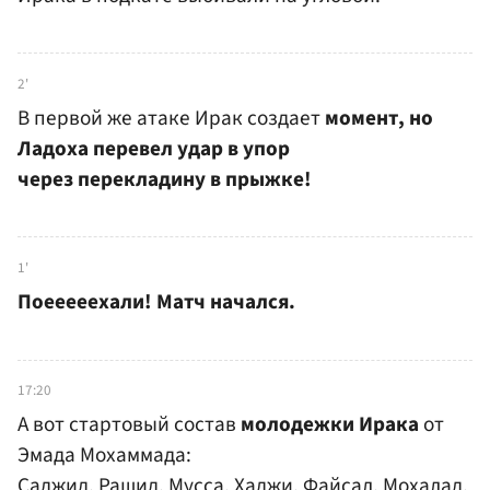
2'
В первой же атаке Ирак создает
момент, но
Ладоха перевел удар в упор
через перекладину в прыжке!
1'
Поееееехали! Матч начался.
17:20
А вот стартовый состав
молодежки Ирака
от
Эмада Мохаммада:
Саджид, Рашид, Мусса, Хаджи, Файсал, Мохалад,