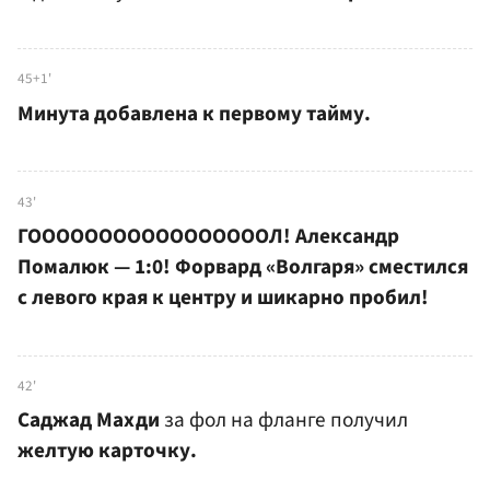
45+1'
Минута добавлена к первому тайму.
43'
ГОООООООООООООООООЛ! Александр
Помалюк — 1:0! Форвард «Волгаря» сместился
с левого края к центру и шикарно пробил!
42'
Саджад Махди
за фол на фланге получил
желтую карточку.