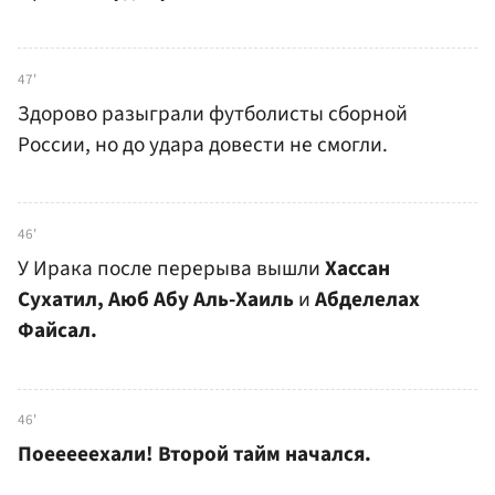
47'
Здорово разыграли футболисты сборной
России, но до удара довести не смогли.
46'
У Ирака после перерыва вышли
Хассан
Сухатил, Аюб Абу Аль-Хаиль
и
Абделелах
Файсал.
46'
Поееееехали! Второй тайм начался.