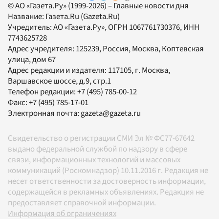
© АО «Газета.Ру» (1999-2026) – Главные новости дня
Название:
Газета.Ru
(Gazeta.Ru)
Учредитель:
АО «Газета.Ру»
, ОГРН 1067761730376, ИНН
7743625728
Адрес учредителя: 125239, Россия, Москва, Коптевская
улица, дом 67
Адрес редакции и издателя:
117105
, г.
Москва
,
Варшавское шоссе, д.9, стр.1
Телефон редакции:
+7 (495) 785-00-12
Факс:
+7 (495) 785-17-01
Электронная почта:
gazeta@gazeta.ru
Свидетельство о регистрации СМИ Эл № ФС77-67642
выдано федеральной службой по надзору в сфере
связи, информационных технологий и массовых
коммуникаций (Роскомнадзор) 10.11.2016 г. Редакция не
несет ответственности за достоверность информации,
содержащейся в рекламных объявлениях. Редакция не
предоставляет справочной информации.
Информация об ограничениях