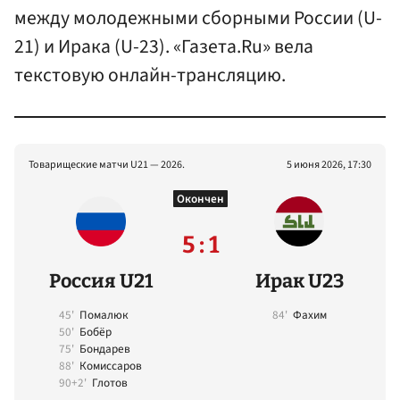
между молодежными сборными России (U-
21) и Ирака (U-23). «Газета.Ru» вела
текстовую онлайн-трансляцию.
Товарищеские матчи U21 — 2026.
5 июня 2026, 17:30
Окончен
5 : 1
Россия U21
Ирак U23
45'
Помалюк
84'
Фахим
50'
Бобёр
75'
Бондарев
88'
Комиссаров
90+2'
Глотов