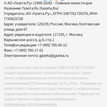
© АО «Газета.Ру» (1999-2026) – Главные новости дня
Название:
Газета.Ru
(Gazeta.Ru)
Учредитель:
АО «Газета.Ру»
, ОГРН 1067761730376, ИНН
7743625728
Адрес учредителя: 125239, Россия, Москва, Коптевская
улица, дом 67
Адрес редакции и издателя:
117105
, г.
Москва
,
Варшавское шоссе, д.9, стр.1
Телефон редакции:
+7 (495) 785-00-12
Факс:
+7 (495) 785-17-01
Электронная почта:
gazeta@gazeta.ru
Свидетельство о регистрации СМИ Эл № ФС77-67642
выдано федеральной службой по надзору в сфере
связи, информационных технологий и массовых
коммуникаций (Роскомнадзор) 10.11.2016 г. Редакция не
несет ответственности за достоверность информации,
содержащейся в рекламных объявлениях. Редакция не
предоставляет справочной информации.
Информация об ограничениях