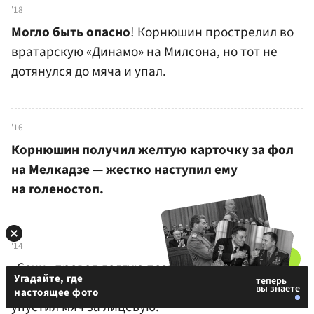
'18
Могло быть опасно
! Корнюшин прострелил во
вратарскую «Динамо» на Милсона, но тот не
дотянулся до мяча и упал.
'16
Корнюшин получил желтую карточку за фол
на Мелкадзе — жестко наступил ему
на голеностоп.
'14
«Сочи» провел долгую позиционную атаку и
Угадайте, где
прорвался в штрафную, однако Цаллагов
настоящее фото
упустил мяч за лицевую.