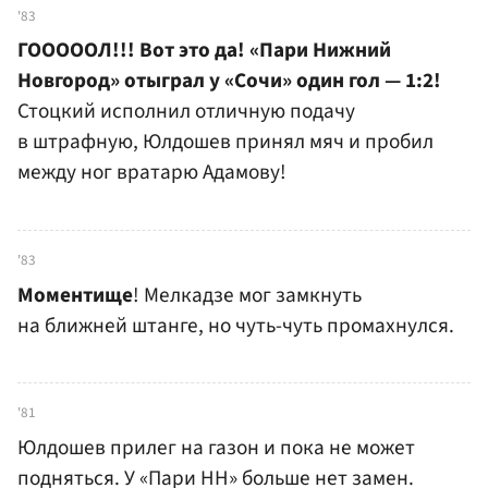
'83
ГОООООЛ!!! Вот это да! «Пари Нижний
Новгород» отыграл у «Сочи» один гол — 1:2!
Стоцкий исполнил отличную подачу
в штрафную, Юлдошев принял мяч и пробил
между ног вратарю Адамову!
'83
Моментище
! Мелкадзе мог замкнуть
на ближней штанге, но чуть-чуть промахнулся.
'81
Юлдошев прилег на газон и пока не может
подняться. У «Пари НН» больше нет замен.