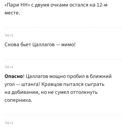
«Пари НН» с двумя очками остался на 12-м
месте.
'90+5
Снова бьет Цаллагов — мимо!
'90+4
Опасно
! Цаллагов мощно пробил в ближний
угол — штанга! Кравцов пытался сыграть
на добивании, но не сумел оттолкнуть
соперника.
'90+3