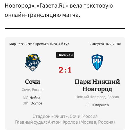
Новгород». «Газета.Ru» вела текстовую
онлайн-трансляцию матча.
Мир Российская Премьер-лига. 4-й тур
7 августа 2022, 20:00
Окончен
2 : 1
Сочи
Пари Нижний
Новгород
Сочи, Россия
Нижний Новгород, Россия
33'
Нобоа
38'
Юсупов
83'
Юлдошев
Стадион «Фишт», Сочи, Россия
Главный судья: Антон Фролов (Москва, Россия)