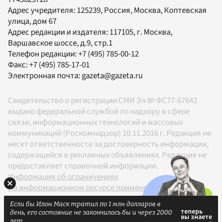
Адрес учредителя: 125239, Россия, Москва, Коптевская
улица, дом 67
Адрес редакции и издателя:
117105
, г.
Москва
,
Варшавское шоссе, д.9, стр.1
Телефон редакции:
+7 (495) 785-00-12
Факс:
+7 (495) 785-17-01
Электронная почта:
gazeta@gazeta.ru
Свидетельство о регистрации СМИ Эл № ФС77-67642
выдано федеральной службой по надзору в сфере
связи, информационных технологий и массовых
коммуникаций (Роскомнадзор) 10.11.2016 г. Редакция не
несет ответственности за достоверность информации,
содержащейся в рекламных объявлениях. Редакция не
предоставляет справочной информации.
Информация об ограничениях
На информационном ресурсе применяются
рекомендательные технологии в соответствии с
Если бы Илон Маск тратил по 1 млн долларов в
Правилами
день, его состояние не закончилось бы и через 2000
18+
лет