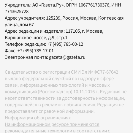
Учредитель:
АО «Газета.Ру»
, ОГРН 1067761730376, ИНН
7743625728
Адрес учредителя: 125239, Россия, Москва, Коптевская
улица, дом 67
Адрес редакции и издателя:
117105
, г.
Москва
,
Варшавское шоссе, д.9, стр.1
Телефон редакции:
+7 (495) 785-00-12
Факс:
+7 (495) 785-17-01
Электронная почта:
gazeta@gazeta.ru
Свидетельство о регистрации СМИ Эл № ФС77-67642
выдано федеральной службой по надзору в сфере
связи, информационных технологий и массовых
коммуникаций (Роскомнадзор) 10.11.2016 г. Редакция не
несет ответственности за достоверность информации,
содержащейся в рекламных объявлениях. Редакция не
предоставляет справочной информации.
Информация об ограничениях
На информационном ресурсе применяются
рекомендательные технологии в соответствии с