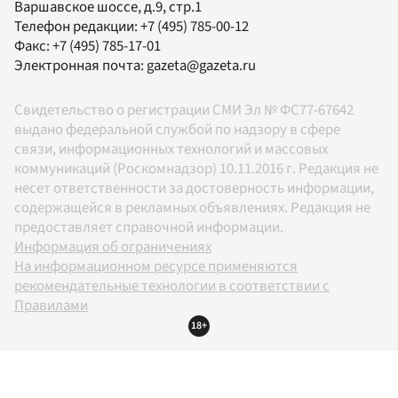
Варшавское шоссе, д.9, стр.1
Телефон редакции:
+7 (495) 785-00-12
Факс:
+7 (495) 785-17-01
Электронная почта:
gazeta@gazeta.ru
Свидетельство о регистрации СМИ Эл № ФС77-67642
выдано федеральной службой по надзору в сфере
связи, информационных технологий и массовых
коммуникаций (Роскомнадзор) 10.11.2016 г. Редакция не
несет ответственности за достоверность информации,
содержащейся в рекламных объявлениях. Редакция не
предоставляет справочной информации.
Информация об ограничениях
На информационном ресурсе применяются
рекомендательные технологии в соответствии с
Правилами
18+