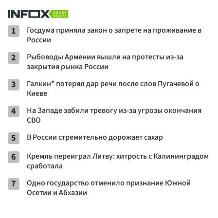
1
Госдума приняла закон о запрете на проживание в
России
2
Рыбоводы Армении вышли на протесты из-за
закрытия рынка России
3
Галкин* потерял дар речи после слов Пугачевой о
Киеве
4
На Западе забили тревогу из-за угрозы окончания
СВО
5
В России стремительно дорожает сахар
6
Кремль переиграл Литву: хитрость с Калининградом
сработала
7
Одно государство отменило признание Южной
Осетии и Абхазии