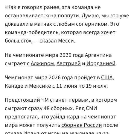
«Как я говорил ранее, эта команда не
останавливается на полпути. Думаю, мы это уже
доказали в матчах с любым соперником. Это
команда-победитель, которая всегда хочет
большего», — сказал Месси.
На чемпионате мира 2026 года Аргентина
сыграет с
Алжиром
,
Австрией
и
Иорданией
.
Чемпионат мира 2026 года пройдет в
США
,
Канаде
и
Мексике
с 11 июня по 19 июля.
Предстоящий ЧМ станет первым, в котором
сыграют сразу 48 сборных. Ряд СМИ
предполагал, что уайлд-кард на чемпионат
мира может получить
сборная России
после
отказа
Ирана
от игры на мундиале из-за