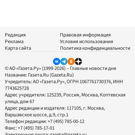
Редакция
Правовая информация
Реклама
Условия использования
Карта сайта
Политика конфиденциальности
© АО «Газета.Ру» (1999-2026) – Главные новости дня
Название:
Газета.Ru
(Gazeta.Ru)
Учредитель:
АО «Газета.Ру»
, ОГРН 1067761730376, ИНН
7743625728
Адрес учредителя: 125239, Россия, Москва, Коптевская
улица, дом 67
Адрес редакции и издателя:
117105
, г.
Москва
,
Варшавское шоссе, д.9, стр.1
Телефон редакции:
+7 (495) 785-00-12
Факс:
+7 (495) 785-17-01
Электронная почта:
gazeta@gazeta.ru