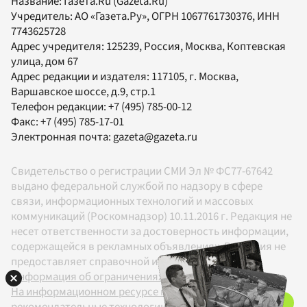
Название:
Газета.Ru
(Gazeta.Ru)
Учредитель:
АО «Газета.Ру»
, ОГРН 1067761730376, ИНН
7743625728
Адрес учредителя: 125239, Россия, Москва, Коптевская
улица, дом 67
Адрес редакции и издателя:
117105
, г.
Москва
,
Варшавское шоссе, д.9, стр.1
Телефон редакции:
+7 (495) 785-00-12
Факс:
+7 (495) 785-17-01
Электронная почта:
gazeta@gazeta.ru
Свидетельство о регистрации СМИ Эл № ФС77-67642
выдано федеральной службой по надзору в сфере
связи, информационных технологий и массовых
коммуникаций (Роскомнадзор) 10.11.2016 г. Редакция не
несет ответственности за достоверность информации,
содержащейся в рекламных объявлениях. Редакция не
предоставляет справочной информации.
Информация об ограничениях
На информационном ресурсе применяются