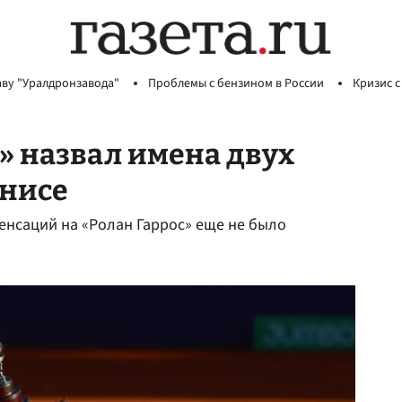
аву "Уралдронзавода"
Проблемы с бензином в России
Кризис с
» назвал имена двух
ннисе
сенсаций на «Ролан Гаррос» еще не было