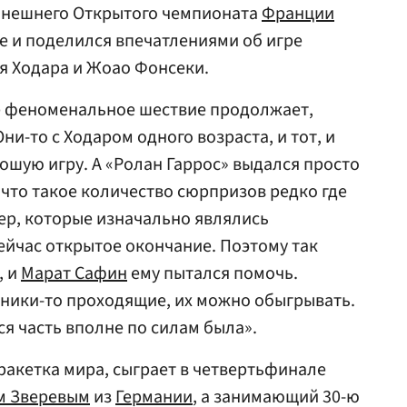
ынешнего Открытого чемпионата
Франции
е и поделился впечатлениями об игре
я Ходара и Жоао Фонсеки.
ее феноменальное шествие продолжает,
ни-то с Ходаром одного возраста, и тот, и
ошую игру. А «Ролан Гаррос» выдался просто
что такое количество сюрпризов редко где
ер, которые изначально являлись
Сейчас открытое окончание. Поэтому так
, и
Марат Сафин
ему пытался помочь.
ники-то проходящие, их можно обыгрывать.
ся часть вполне по силам была».
 ракетка мира, сыграет в четвертьфинале
м Зверевым
из
Германии
, а занимающий 30-ю