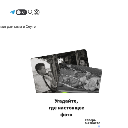
Авторизоваться
 мигрантами в Сеуте
Угадайте,
где настоящее
фото