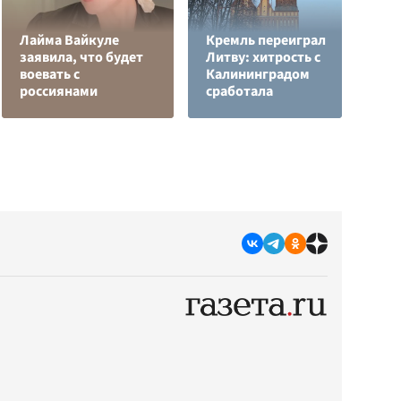
Лайма Вайкуле
Кремль переиграл
заявила, что будет
Литву: хитрость с
Я
воевать с
Калининградом
д
россиянами
сработала
о