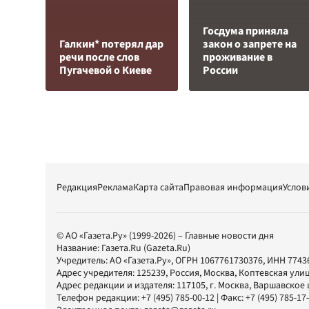
Госдума приняла
Галкин* потерял дар
закон о запрете на
речи после слов
проживание в
Пугачевой о Киеве
России
Редакция
Реклама
Карта сайта
Правовая информация
Услов
© АО «Газета.Ру» (1999-2026) – Главные новости дня
Название:
Газета.Ru
(Gazeta.Ru)
Учредитель:
АО «Газета.Ру»
, ОГРН 1067761730376, ИНН 7743
Адрес учредителя: 125239, Россия, Москва, Коптевская улиц
Адрес редакции и издателя:
117105
, г.
Москва
,
Варшавское шо
Телефон редакции:
+7 (495) 785-00-12
| Факс:
+7 (495) 785-17