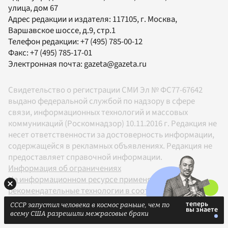
улица, дом 67
Адрес редакции и издателя:
117105
, г.
Москва
,
Варшавское шоссе, д.9, стр.1
Телефон редакции:
+7 (495) 785-00-12
Факс:
+7 (495) 785-17-01
Электронная почта:
gazeta@gazeta.ru
Свидетельство о регистрации СМИ Эл № ФС77-67642
выдано федеральной службой по надзору в сфере
связи, информационных технологий и массовых
коммуникаций (Роскомнадзор) 10.11.2016 г. Редакция не
несет ответственности за достоверность информации,
содержащейся в рекламных объявлениях. Редакция не
предоставляет справочной информации.
Информация об ограничениях
На информационном ресурсе применяются
рекомендательные технологии в соответствии с
Правилами
СССР запустил человека в космос раньше, чем по
18+
всему США разрешили межрасовые браки