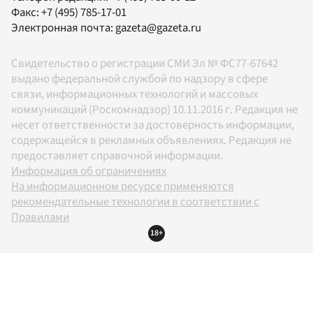
Факс:
+7 (495) 785-17-01
Электронная почта:
gazeta@gazeta.ru
Свидетельство о регистрации СМИ Эл № ФС77-67642
выдано федеральной службой по надзору в сфере
связи, информационных технологий и массовых
коммуникаций (Роскомнадзор) 10.11.2016 г. Редакция не
несет ответственности за достоверность информации,
содержащейся в рекламных объявлениях. Редакция не
предоставляет справочной информации.
Информация об ограничениях
На информационном ресурсе применяются
рекомендательные технологии в соответствии с
Правилами
18+