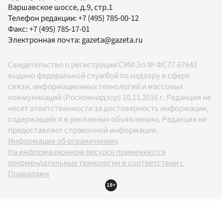
Варшавское шоссе, д.9, стр.1
Телефон редакции:
+7 (495) 785-00-12
Факс:
+7 (495) 785-17-01
Электронная почта:
gazeta@gazeta.ru
Свидетельство о регистрации СМИ Эл № ФС77-67642
выдано федеральной службой по надзору в сфере
связи, информационных технологий и массовых
коммуникаций (Роскомнадзор) 10.11.2016 г. Редакция не
несет ответственности за достоверность информации,
содержащейся в рекламных объявлениях. Редакция не
предоставляет справочной информации.
Информация об ограничениях
На информационном ресурсе применяются
рекомендательные технологии в соответствии с
Правилами
18+