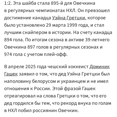
1:2. Эта шайба стала 895-й для Овечкина
в регулярных чемпионатах НХЛ. Он превзошел
достижение канадца
Уэйна Гретцки
, которое
было установлено 29 марта 1999 года, и стал
лучшим снайпером в истории. На счету канадца
894 гола. По итогам сезона в активе 39‑летнего
Овечкина 897 голов в регулярных сезонах и
974 гола с учетом плей‑офф.
В апреле 2025 года чешский хоккеист
Доминик
Гашек
заявил о том, что дед Уэйна Гретцки был
наполовину белорусом и украинцем и не имел
отношения к России. Этой фразой Гашек
отреагировал на слова Гретцки о том, что его
дед гордился бы тем, что рекорд внука по голам
в НХЛ побил россиянин Овечкин.