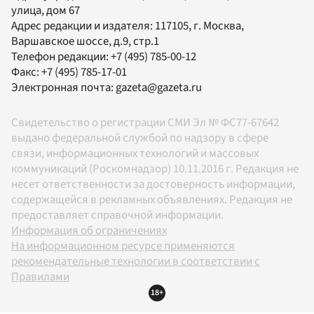
улица, дом 67
Адрес редакции и издателя:
117105
, г.
Москва
,
Варшавское шоссе, д.9, стр.1
Телефон редакции:
+7 (495) 785-00-12
Факс:
+7 (495) 785-17-01
Электронная почта:
gazeta@gazeta.ru
Свидетельство о регистрации СМИ Эл № ФС77-67642
выдано федеральной службой по надзору в сфере
связи, информационных технологий и массовых
коммуникаций (Роскомнадзор) 10.11.2016 г. Редакция не
несет ответственности за достоверность информации,
содержащейся в рекламных объявлениях. Редакция не
предоставляет справочной информации.
Информация об ограничениях
На информационном ресурсе применяются
рекомендательные технологии в соответствии с
Правилами
18+