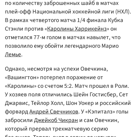
по количеству заброшенных шайб в матчах
плей-офф Национальной хоккейной лиги (НХЛ).
В рамках четвертого матча 1/4 финала Кубка
Стэнли против «
Каролины Харрикейнз
» он
отметился 77-м голом в матчах навылет, что
позволило ему обойти легендарного Марио
Лемье
.
Однако, несмотря на успехи Овечкина,
«Вашингтон» потерпел поражение от
«Каролины» со счетом 5:2. Матч прошел в Роли.
У хозяев поля отличились Шейн Гостисбер, Сет
Джарвис, Тейлор Холл, Шон Уокер и российский
форвард
Андрей Свечников
. У «Кэпиталз» голы
забросили
Джейкоб Чикран
и сам Овечкин,
который прервал трехматчевую серию