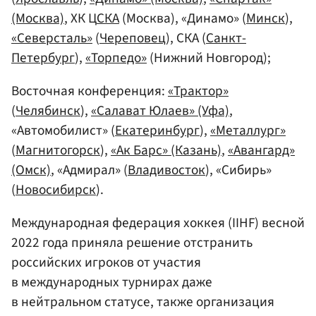
(Москва)
, ХК Ц
СКА
(Москва), «Динамо» (
Минск
),
«Северсталь»
(
Череповец
), СКА (
Санкт-
Петербург
),
«Торпедо»
(Нижний Новгород);
Восточная конференция:
«Трактор»
(
Челябинск
),
«Салават Юлаев» (Уфа)
,
«Автомобилист» (
Екатеринбург
),
«Металлург»
(
Магнитогорск
),
«Ак Барс» (Казань)
,
«Авангард»
(Омск)
, «Адмирал» (
Владивосток
), «Сибирь»
(
Новосибирск
).
Международная федерация хоккея (IIHF) весной
2022 года приняла решение отстранить
российских игроков от участия
в международных турнирах даже
в нейтральном статусе, также организация