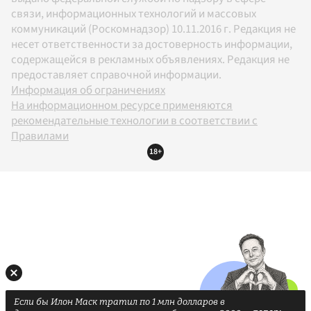
связи, информационных технологий и массовых
коммуникаций (Роскомнадзор) 10.11.2016 г. Редакция не
несет ответственности за достоверность информации,
содержащейся в рекламных объявлениях. Редакция не
предоставляет справочной информации.
Информация об ограничениях
На информационном ресурсе применяются
рекомендательные технологии в соответствии с
Правилами
18+
Если бы Илон Маск тратил по 1 млн долларов в