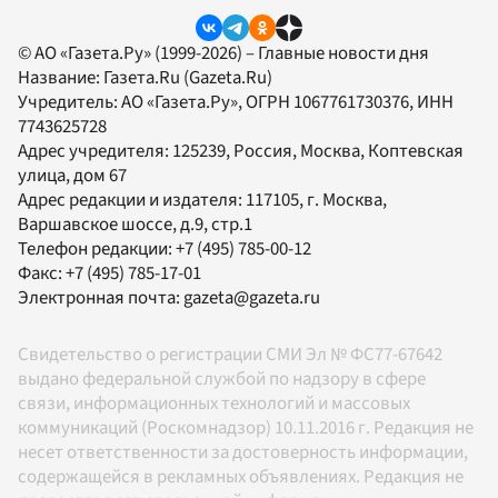
© АО «Газета.Ру» (1999-2026) – Главные новости дня
Название:
Газета.Ru
(Gazeta.Ru)
Учредитель:
АО «Газета.Ру»
, ОГРН 1067761730376, ИНН
7743625728
Адрес учредителя: 125239, Россия, Москва, Коптевская
улица, дом 67
Адрес редакции и издателя:
117105
, г.
Москва
,
Варшавское шоссе, д.9, стр.1
Телефон редакции:
+7 (495) 785-00-12
Факс:
+7 (495) 785-17-01
Электронная почта:
gazeta@gazeta.ru
Свидетельство о регистрации СМИ Эл № ФС77-67642
выдано федеральной службой по надзору в сфере
связи, информационных технологий и массовых
коммуникаций (Роскомнадзор) 10.11.2016 г. Редакция не
несет ответственности за достоверность информации,
содержащейся в рекламных объявлениях. Редакция не