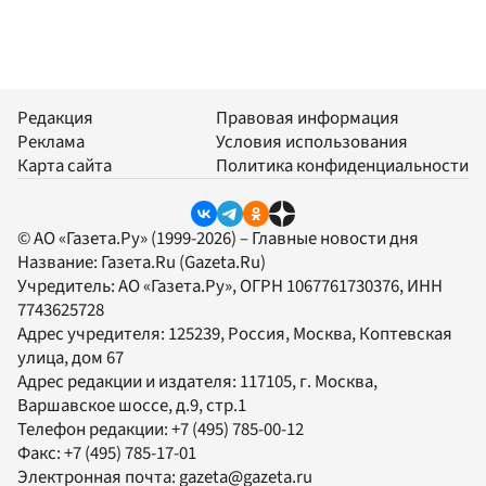
Редакция
Правовая информация
Реклама
Условия использования
Карта сайта
Политика конфиденциальности
© АО «Газета.Ру» (1999-2026) – Главные новости дня
Название:
Газета.Ru
(Gazeta.Ru)
Учредитель:
АО «Газета.Ру»
, ОГРН 1067761730376, ИНН
7743625728
Адрес учредителя: 125239, Россия, Москва, Коптевская
улица, дом 67
Адрес редакции и издателя:
117105
, г.
Москва
,
Варшавское шоссе, д.9, стр.1
Телефон редакции:
+7 (495) 785-00-12
Факс:
+7 (495) 785-17-01
Электронная почта:
gazeta@gazeta.ru