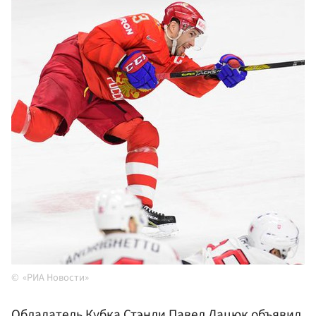
«РИА Новости»
Обладатель Кубка Стэнли Павел
Дацюк
объявил