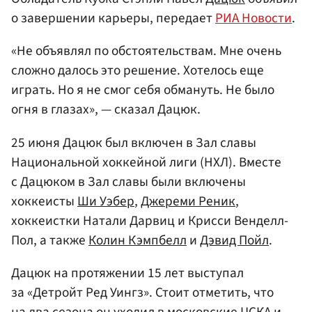
о завершении карьеры, передает
РИА Новости
.
«Не объявлял по обстоятельствам. Мне очень
сложно далось это решение. Хотелось еще
играть. Но я не смог себя обмануть. Не было
огня в глазах», — сказал Дацюк.
25 июня Дацюк был включен в Зал славы
Национальной хоккейной лиги (НХЛ). Вместе
с Дацюком в Зал славы были включены
хоккеисты
Ши Уэбер
,
Джереми Реник
,
хоккеистки Натали Дарвиц и Крисси Венделл-
Пол, а также
Колин Кэмпбелл
и
Дэвид Пойл
.
Дацюк на протяжении 15 лет выступал
за «Детройт Ред Уингз». Стоит отметить, что
на два сезона он уходил в московские
ЦСКА
и