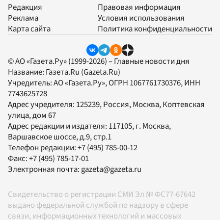
Редакция
Правовая информация
Реклама
Условия использования
Карта сайта
Политика конфиденциальности
© АО «Газета.Ру» (1999-2026) – Главные новости дня
Название:
Газета.Ru
(Gazeta.Ru)
Учредитель:
АО «Газета.Ру»
, ОГРН 1067761730376, ИНН
7743625728
Адрес учредителя: 125239, Россия, Москва, Коптевская
улица, дом 67
Адрес редакции и издателя:
117105
, г.
Москва
,
Варшавское шоссе, д.9, стр.1
Телефон редакции:
+7 (495) 785-00-12
Факс:
+7 (495) 785-17-01
Электронная почта:
gazeta@gazeta.ru
Свидетельство о регистрации СМИ Эл № ФС77-67642
выдано федеральной службой по надзору в сфере
связи, информационных технологий и массовых