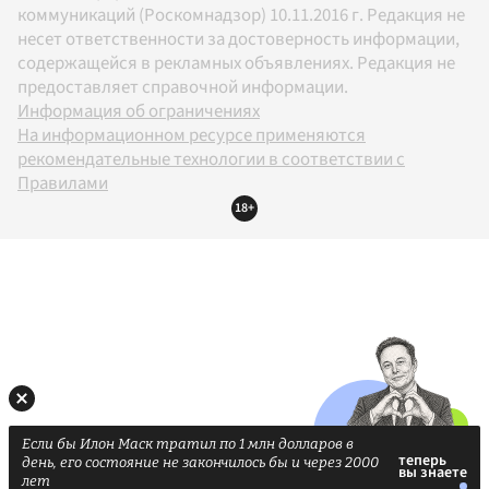
коммуникаций (Роскомнадзор) 10.11.2016 г. Редакция не
несет ответственности за достоверность информации,
содержащейся в рекламных объявлениях. Редакция не
предоставляет справочной информации.
Информация об ограничениях
На информационном ресурсе применяются
рекомендательные технологии в соответствии с
Правилами
18+
Если бы Илон Маск тратил по 1 млн долларов в
день, его состояние не закончилось бы и через 2000
лет