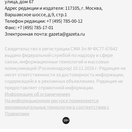
улица, дом 67
Адрес редакции и издателя:
117105
, г.
Москва
,
Варшавское шоссе, д.9, стр.1
Телефон редакции:
+7 (495) 785-00-12
Факс:
+7 (495) 785-17-01
Электронная почта:
gazeta@gazeta.ru
Свидетельство о регистрации СМИ Эл № ФС77-67642
выдано федеральной службой по надзору в сфере
связи, информационных технологий и массовых
коммуникаций (Роскомнадзор) 10.11.2016 г. Редакция не
несет ответственности за достоверность информации,
содержащейся в рекламных объявлениях. Редакция не
предоставляет справочной информации.
Информация об ограничениях
На информационном ресурсе применяются
рекомендательные технологии в соответствии с
Правилами
18+