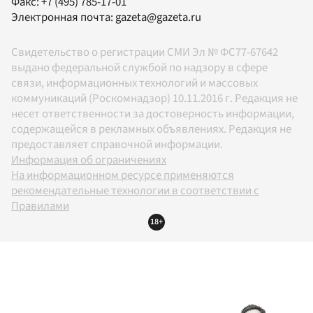
Факс:
+7 (495) 785-17-01
Электронная почта:
gazeta@gazeta.ru
Свидетельство о регистрации СМИ Эл № ФС77-67642
выдано федеральной службой по надзору в сфере
связи, информационных технологий и массовых
коммуникаций (Роскомнадзор) 10.11.2016 г. Редакция не
несет ответственности за достоверность информации,
содержащейся в рекламных объявлениях. Редакция не
предоставляет справочной информации.
Информация об ограничениях
На информационном ресурсе применяются
рекомендательные технологии в соответствии с
Правилами
18+