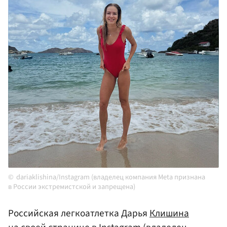
dariaklishina/Instagram (владелец компания Meta признана
в России экстремистской и запрещена)
Российская легкоатлетка Дарья
Клишина