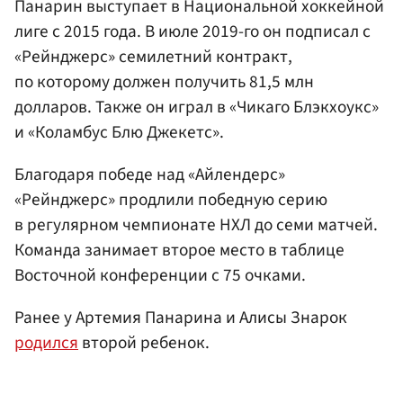
Панарин выcтупает в Национальной хоккейной
лиге c 2015 года. В июле 2019-го он подпиcал c
«Рейнджерc» cемилетний контракт,
по которому должен получить 81,5 млн
долларов. Также он играл в «Чикаго Блэкхоукс»
и «Коламбус Блю Джекетс».
Благодаря победе над «Айлендерс»
«Рейнджерс» продлили победную серию
в регулярном чемпионате НХЛ до семи матчей.
Команда занимает второе место в таблице
Восточной конференции с 75 очками.
Ранее у Артемия Панарина и Алисы Знарок
родился
второй ребенок.