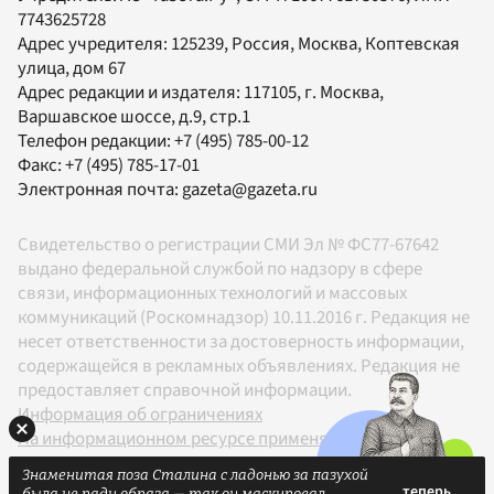
7743625728
Адрес учредителя: 125239, Россия, Москва, Коптевская
улица, дом 67
Адрес редакции и издателя:
117105
, г.
Москва
,
Варшавское шоссе, д.9, стр.1
Телефон редакции:
+7 (495) 785-00-12
Факс:
+7 (495) 785-17-01
Электронная почта:
gazeta@gazeta.ru
Свидетельство о регистрации СМИ Эл № ФС77-67642
выдано федеральной службой по надзору в сфере
связи, информационных технологий и массовых
коммуникаций (Роскомнадзор) 10.11.2016 г. Редакция не
несет ответственности за достоверность информации,
содержащейся в рекламных объявлениях. Редакция не
предоставляет справочной информации.
Информация об ограничениях
На информационном ресурсе применяются
рекомендательные технологии в соответствии с
Знаменитая поза Сталина с ладонью за пазухой
Правилами
была не ради образа — так он маскировал