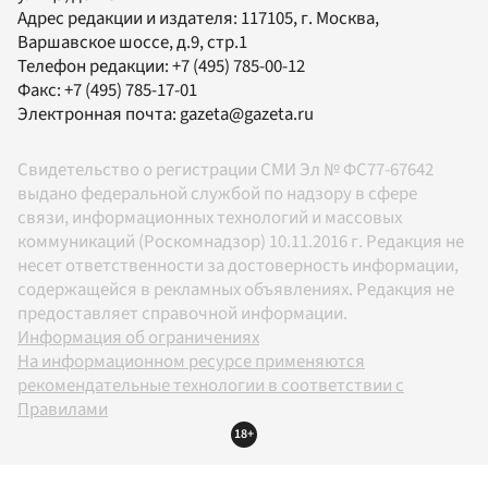
Адрес редакции и издателя:
117105
, г.
Москва
,
Варшавское шоссе, д.9, стр.1
Телефон редакции:
+7 (495) 785-00-12
Факс:
+7 (495) 785-17-01
Электронная почта:
gazeta@gazeta.ru
Свидетельство о регистрации СМИ Эл № ФС77-67642
выдано федеральной службой по надзору в сфере
связи, информационных технологий и массовых
коммуникаций (Роскомнадзор) 10.11.2016 г. Редакция не
несет ответственности за достоверность информации,
содержащейся в рекламных объявлениях. Редакция не
предоставляет справочной информации.
Информация об ограничениях
На информационном ресурсе применяются
рекомендательные технологии в соответствии с
Правилами
18+