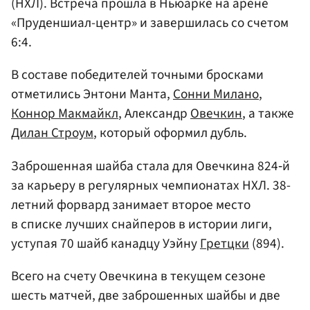
(НХЛ). Встреча прошла в Ньюарке на арене
«Пруденшиал-центр» и завершилась со счетом
6:4.
В составе победителей точными бросками
отметились Энтони Манта,
Сонни Милано
,
Коннор Макмайкл
, Александр
Овечкин
, а также
Дилан Строум
, который оформил дубль.
Заброшенная шайба стала для Овечкина 824‑й
за карьеру в регулярных чемпионатах НХЛ. 38-
летний форвард занимает второе место
в списке лучших снайперов в истории лиги,
уступая 70 шайб канадцу Уэйну
Гретцки
(894).
Всего на счету Овечкина в текущем сезоне
шесть матчей, две заброшенных шайбы и две