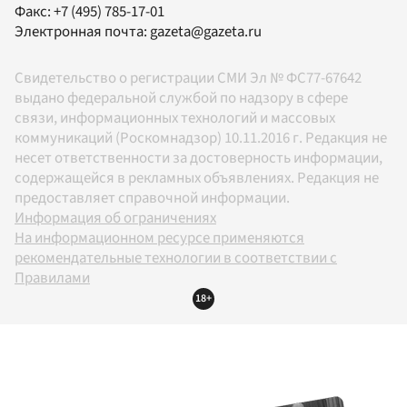
Факс:
+7 (495) 785-17-01
Электронная почта:
gazeta@gazeta.ru
Свидетельство о регистрации СМИ Эл № ФС77-67642
выдано федеральной службой по надзору в сфере
связи, информационных технологий и массовых
коммуникаций (Роскомнадзор) 10.11.2016 г. Редакция не
несет ответственности за достоверность информации,
содержащейся в рекламных объявлениях. Редакция не
предоставляет справочной информации.
Информация об ограничениях
На информационном ресурсе применяются
рекомендательные технологии в соответствии с
Правилами
18+