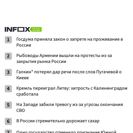
1
Госдума приняла закон о запрете на проживание в
России
2
Рыбоводы Армении вышли на протесты из-за
закрытия рынка России
3
Галкин* потерял дар речи после слов Пугачевой о
Киеве
4
Кремль переиграл Литву: хитрость с Калининградом
сработала
5
На Западе забили тревогу из-за угрозы окончания
СВО
6
В России стремительно дорожает сахар
7
Одно государство отменило признание Южной