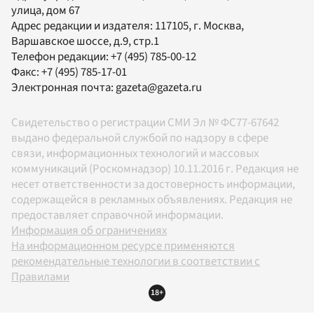
улица, дом 67
Адрес редакции и издателя:
117105
, г.
Москва
,
Варшавское шоссе, д.9, стр.1
Телефон редакции:
+7 (495) 785-00-12
Факс:
+7 (495) 785-17-01
Электронная почта:
gazeta@gazeta.ru
Свидетельство о регистрации СМИ Эл № ФС77-67642
выдано федеральной службой по надзору в сфере
связи, информационных технологий и массовых
коммуникаций (Роскомнадзор) 10.11.2016 г. Редакция не
несет ответственности за достоверность информации,
содержащейся в рекламных объявлениях. Редакция не
предоставляет справочной информации.
Информация об ограничениях
На информационном ресурсе применяются
рекомендательные технологии в соответствии с
Правилами
18+