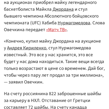
на аукционах приобрел майку легендарного
баскетболиста Майкла
Джордана
и стул
бывшего чемпиона Абсолютного бойцовского
чемпионата (UFC) Хабиба
Нурмагомедова
. Слова
Овечкина передает
«Матч ТВ»
.
«Конечно, купил майку Джордана на аукционе
у
Андрея Кириленко
, стул Нурмагомедова
известный. Это все у нас хранится, это все
будет у нас дома находиться. Такие вещи всегда
только возрастают в цене со временем. Дай бог,
чтобы через пару лет продал за три миллиона»,
— заявил Овечкин.
На счету россиянина 822 заброшенные шайбы
за карьеру в НХЛ. Отставание от Гретцки
составляет 72 шайбы. На счету канадца