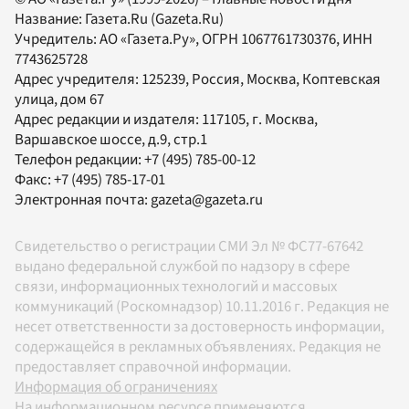
Название:
Газета.Ru
(Gazeta.Ru)
Учредитель:
АО «Газета.Ру»
, ОГРН 1067761730376, ИНН
7743625728
Адрес учредителя: 125239, Россия, Москва, Коптевская
улица, дом 67
Адрес редакции и издателя:
117105
, г.
Москва
,
Варшавское шоссе, д.9, стр.1
Телефон редакции:
+7 (495) 785-00-12
Факс:
+7 (495) 785-17-01
Электронная почта:
gazeta@gazeta.ru
Свидетельство о регистрации СМИ Эл № ФС77-67642
выдано федеральной службой по надзору в сфере
связи, информационных технологий и массовых
коммуникаций (Роскомнадзор) 10.11.2016 г. Редакция не
несет ответственности за достоверность информации,
содержащейся в рекламных объявлениях. Редакция не
предоставляет справочной информации.
Информация об ограничениях
На информационном ресурсе применяются