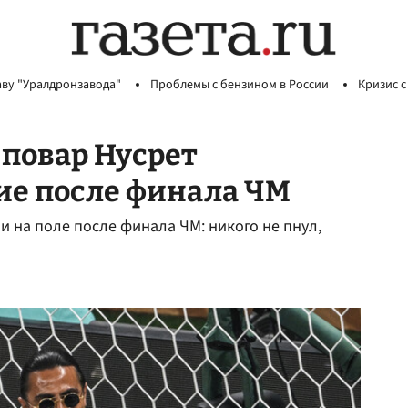
аву "Уралдронзавода"
Проблемы с бензином в России
Кризис с
повар Нусрет
ие после финала ЧМ
 на поле после финала ЧМ: никого не пнул,