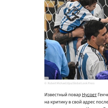
Robert Michael/dpa/Global Look Press
Известный повар
Нусрет
Гекче
на критику в свой адрес посл