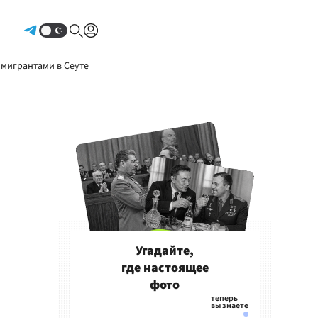
Авторизоваться
 мигрантами в Сеуте
Угадайте,
где настоящее
фото