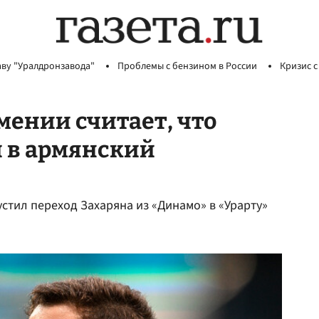
аву "Уралдронзавода"
Проблемы с бензином в России
Кризис с
мении считает, что
 в армянский
тил переход Захаряна из «Динамо» в «Урарту»