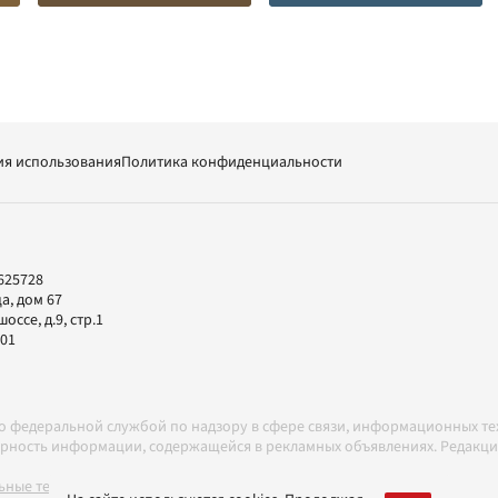
ия использования
Политика конфиденциальности
625728
а, дом 67
ссе, д.9, стр.1
-01
но федеральной службой по надзору в сфере связи, информационных т
товерность информации, содержащейся в рекламных объявлениях. Редак
ные технологии в соответствии с Правилами