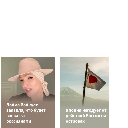
Лайма Вайкуле
заявила, что будет
Япония негодует от
Р
воевать с
действий России на
з
россиянами
островах
с