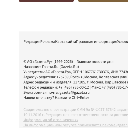
Редакция
Реклама
Карта сайта
Правовая информация
Услов
© АО «Газета.Ру» (1999-2026) – Главные новости дня
Название:
Газета.Ru
(Gazeta.Ru)
Учредитель:
АО «Газета.Ру»
, ОГРН 1067761730376, ИНН 7743
Адрес учредителя: 125239, Россия, Москва, Коптевская улиц
Адрес редакции и издателя:
117105
, г.
Москва
,
Варшавское шо
Телефон редакции:
+7 (495) 785-00-12
| Факс:
+7 (495) 785-17
Электронная почта:
gazeta@gazeta.ru
Нашли опечатку? Нажмите Ctrl+Enter
Свидетельство о регистрации СМИ Эл № ФС77-67642 выда
10.11.2016 г. Редакция не несет ответственности за дос
Информация об ограничениях
На информационном ресурсе применяются рекомендатель