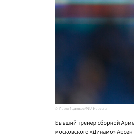
Павел Бедняков/РИА Новости
Бывший тренер сборной Арм
московского
«Динамо»
Арсен 