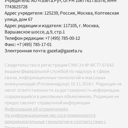
Учредитель:
АО «Газета.Ру»
, ОГРН 1067761730376, ИНН
7743625728
Адрес учредителя: 125239, Россия, Москва, Коптевская
улица, дом 67
Адрес редакции и издателя:
117105
, г.
Москва
,
Варшавское шоссе, д.9, стр.1
Телефон редакции:
+7 (495) 785-00-12
Факс:
+7 (495) 785-17-01
Электронная почта:
gazeta@gazeta.ru
Свидетельство о регистрации СМИ Эл № ФС77-67642
выдано федеральной службой по надзору в сфере
связи, информационных технологий и массовых
коммуникаций (Роскомнадзор) 10.11.2016 г. Редакция не
несет ответственности за достоверность информации,
содержащейся в рекламных объявлениях. Редакция не
предоставляет справочной информации.
Информация об ограничениях
На информационном ресурсе применяются
рекомендательные технологии в соответствии с