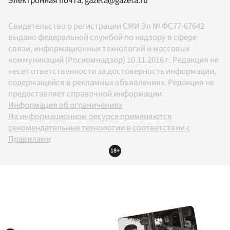
Электронная почта:
gazeta@gazeta.ru
Свидетельство о регистрации СМИ Эл № ФС77-67642
выдано федеральной службой по надзору в сфере
связи, информационных технологий и массовых
коммуникаций (Роскомнадзор) 10.11.2016 г. Редакция не
несет ответственности за достоверность информации,
содержащейся в рекламных объявлениях. Редакция не
предоставляет справочной информации.
Информация об ограничениях
На информационном ресурсе применяются
рекомендательные технологии в соответствии с
Правилами
18+