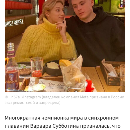
_n57a_/Instagram (владелец компания Meta признана в России
экстремистской и запрещена)
Многократная чемпионка мира в синхронном
плавании
Варвара Субботина
призналась, что