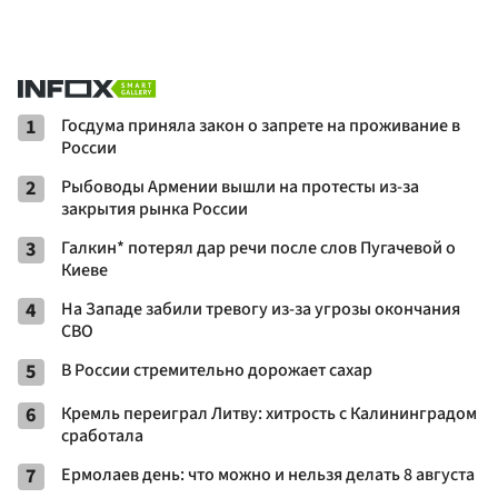
1
Госдума приняла закон о запрете на проживание в
России
2
Рыбоводы Армении вышли на протесты из-за
закрытия рынка России
3
Галкин* потерял дар речи после слов Пугачевой о
Киеве
4
На Западе забили тревогу из-за угрозы окончания
СВО
5
В России стремительно дорожает сахар
6
Кремль переиграл Литву: хитрость с Калининградом
сработала
7
Ермолаев день: что можно и нельзя делать 8 августа