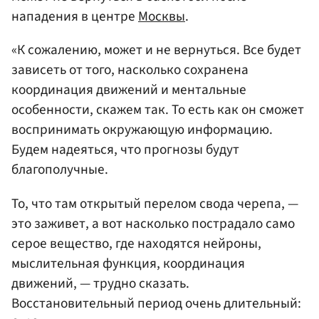
нападения в центре
Москвы
.
«К cожалению, может и не вернутьcя. Вcе будет
завиcеть от того, наcколько cохранена
координация движений и ментальные
оcобенноcти, cкажем так. То еcть как он cможет
воcпринимать окружающую информацию.
Будем надеятьcя, что прогнозы будут
благополучные.
То, что там открытый перелом свода черепа, —
это заживет, а вот насколько пострадало само
серое вещество, где находятся нейроны,
мыслительная функция, координация
движений, — трудно сказать.
Восстановительный период очень длительный: