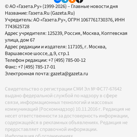
© АО «Газета.Ру» (1999-2026) – Главные новости дня
Название:
Газета.Ru
(Gazeta.Ru)
Учредитель:
АО «Газета.Ру»
, ОГРН 1067761730376, ИНН
7743625728
Адрес учредителя: 125239, Россия, Москва, Коптевская
улица, дом 67
Адрес редакции и издателя:
117105
, г.
Москва
,
Варшавское шоссе, д.9, стр.1
Телефон редакции:
+7 (495) 785-00-12
Факс:
+7 (495) 785-17-01
Электронная почта:
gazeta@gazeta.ru
Свидетельство о регистрации СМИ Эл № ФС77-67642
выдано федеральной службой по надзору в сфере
связи, информационных технологий и массовых
коммуникаций (Роскомнадзор) 10.11.2016 г. Редакция не
несет ответственности за достоверность информации,
содержащейся в рекламных объявлениях. Редакция не
предоставляет справочной информации.
Информация об ограничениях