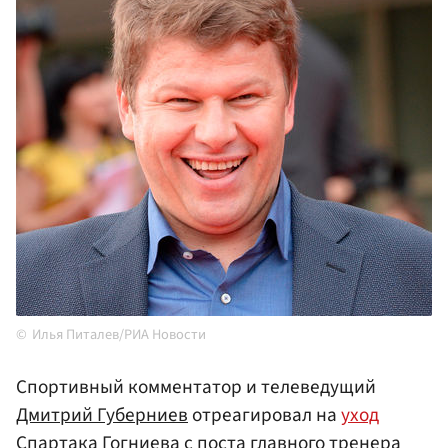
Илья Питалев/РИА Новости
Спортивный комментатор и телеведущий
Дмитрий Губерниев
отреагировал на
уход
Спартака
Гогниева с поста главного тренера