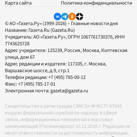
Карта сайта
Политика конфиденциальности
© АО «Газета.Ру» (1999-2026) – Главные новости дня
Название:
Газета.Ru
(Gazeta.Ru)
Учредитель:
АО «Газета.Ру»
, ОГРН 1067761730376, ИНН
7743625728
Адрес учредителя: 125239, Россия, Москва, Коптевская
улица, дом 67
Адрес редакции и издателя:
117105
, г.
Москва
,
Варшавское шоссе, д.9, стр.1
Телефон редакции:
+7 (495) 785-00-12
Факс:
+7 (495) 785-17-01
Электронная почта:
gazeta@gazeta.ru
Свидетельство о регистрации СМИ Эл № ФС77-67642
выдано федеральной службой по надзору в сфере
связи, информационных технологий и массовых
коммуникаций (Роскомнадзор) 10.11.2016 г. Редакция не
несет ответственности за достоверность информации,