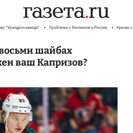
аву "Уралдронзавода"
Проблемы с бензином в России
Кризис с
 восьми шайбах
жен ваш Капризов?