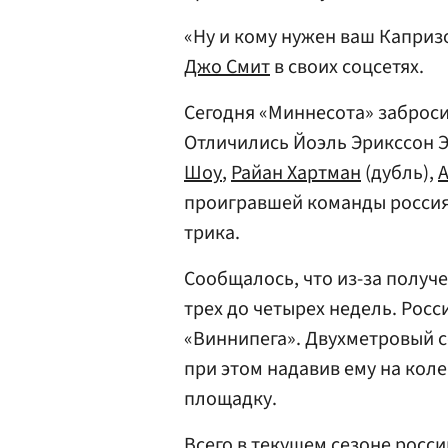
«Ну и кому нужен ваш Каприз
Джо Смит
в своих соцсетях.
Сегодня «Миннесота» забросил
Отличились Йоэль Эрикссон 
Шоу
,
Райан Хартман
(дубль),
А
проигравшей команды росси
трика.
Сообщалось, что из-за получ
трех до четырех недель. Росс
«Виннипега». Двухметровый с
при этом надавив ему на кол
площадку.
Всего в текущем сезоне росс