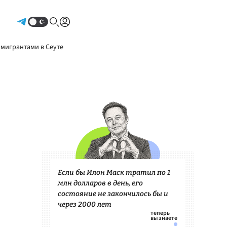
Авторизоваться
 мигрантами в Сеуте
Если бы Илон Маск тратил по 1
млн долларов в день, его
состояние не закончилось бы и
через 2000 лет