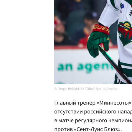
Sergei Belski/USA TODAY Sports/Reuters
Главный тренер «Миннесоты
отсутствии российского нап
в матче регулярного чемпион
против «Сент-Луис Блюз».