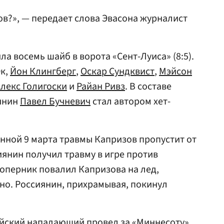
ов?», — передает слова Эвасона журналист
а восемь шайб в ворота «Сент-Луиса» (8:5).
Эк,
Йон Клингберг
,
Оскар Сундквист
,
Мэйсон
лекс Голигоски
и
Райан Ривз
. В составе
янин
Павел Бучневич
стал автором хет-
енной 9 марта травмы Капризов пропустит от
иянин получил травму в игре против
оперник повалил Капризова на лед,
ено. Россиянин, прихрамывая, покинул
ийский нападающий провел за «Миннесоту»