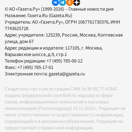
© АО «Газета.Ру» (1999-2026) – Главные новости дня
Название:
Газета.Ru
(Gazeta.Ru)
Учредитель:
АО «Газета.Ру»
, ОГРН 1067761730376, ИНН
7743625728
Адрес учредителя: 125239, Россия, Москва, Коптевская
улица, дом 67
Адрес редакции и издателя:
117105
, г.
Москва
,
Варшавское шоссе, д.9, стр.1
Телефон редакции:
+7 (495) 785-00-12
Факс:
+7 (495) 785-17-01
Электронная почта:
gazeta@gazeta.ru
Свидетельство о регистрации СМИ Эл № ФС77-67642
выдано федеральной службой по надзору в сфере
связи, информационных технологий и массовых
коммуникаций (Роскомнадзор) 10.11.2016 г. Редакция не
несет ответственности за достоверность информации,
содержащейся в рекламных объявлениях. Редакция не
предоставляет справочной информации.