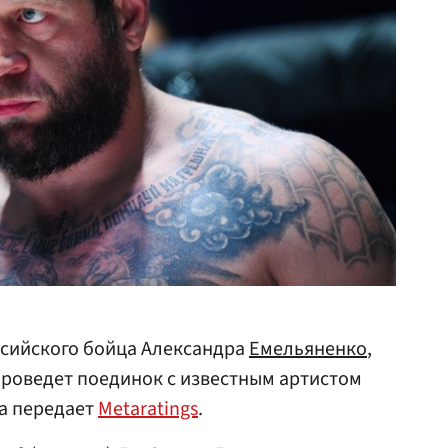
ссийского бойца Александра
Емельяненко
,
 проведет поединок с известным артистом
ва передает
Metaratings
.