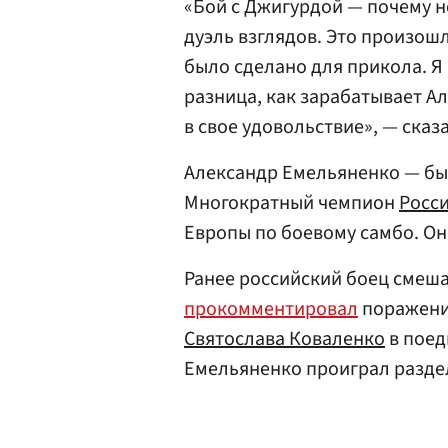
«Бой с Джигурдой — почему н
дуэль взглядов. Это произош
было сделано для прикола. Я
разница, как зарабатывает А
в свое удовольствие», — сказ
Александр Емельяненко — бы
Многократный чемпион
Росс
Европы по боевому самбо. О
Ранее российский боец смеш
прокомментировал
поражени
Святослава Коваленко
в поед
Емельяненко проиграл разде