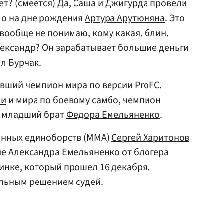
ет? (смеется) Да, Саша и Джигурда провели
ло на дне рождения
Артура Арутюняна
. Это
 вообще не понимаю, кому какая, блин,
лександр? Он зарабатывает большие деньги
ал Бурчак.
вший чемпион мира по версии ProFC.
ии
и мира по боевому самбо, чемпион
н младший брат
Федора Емельяненко
.
анных единоборств (ММА)
Сергей Харитонов
е Александра Емельяненко от блогера
инке, который прошел 16 декабря.
льным решением судей.