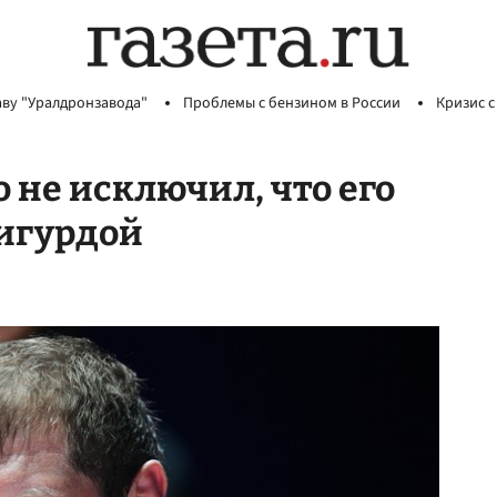
аву "Уралдронзавода"
Проблемы с бензином в России
Кризис с
не исключил, что его
жигурдой