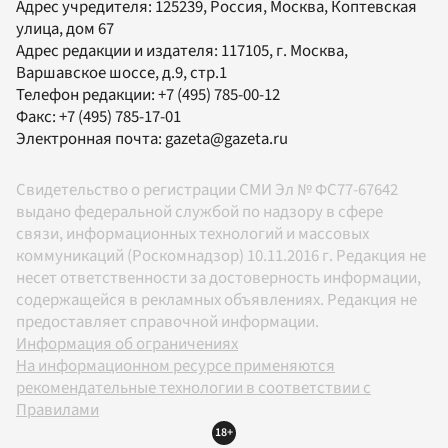
Адрес учредителя: 125239, Россия, Москва, Коптевская
улица, дом 67
Адрес редакции и издателя:
117105
, г.
Москва
,
Варшавское шоссе, д.9, стр.1
Телефон редакции:
+7 (495) 785-00-12
Факс:
+7 (495) 785-17-01
Электронная почта:
gazeta@gazeta.ru
Свидетельство о регистрации СМИ Эл № ФС77-67642
выдано федеральной службой по надзору в сфере
связи, информационных технологий и массовых
коммуникаций (Роскомнадзор) 10.11.2016 г. Редакция не
несет ответственности за достоверность информации,
содержащейся в рекламных объявлениях. Редакция не
предоставляет справочной информации.
Информация об ограничениях
На информационном ресурсе применяются
рекомендательные технологии в соответствии с
Правилами
18+