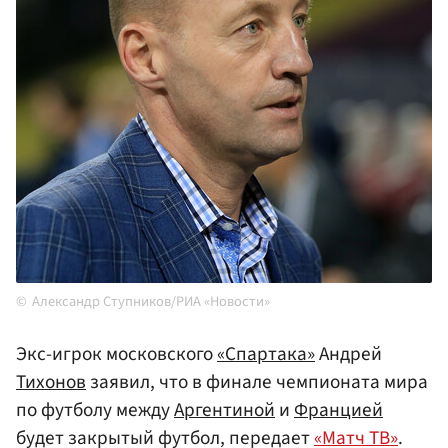
Александр Ступников/РИА «Новости»
Экс-игрок московского
«Спартака»
Андрей
Тихонов
заявил, что в финале чемпионата мира
по футболу между
Аргентиной
и
Францией
будет закрытый футбол, передает
«Матч ТВ»
.