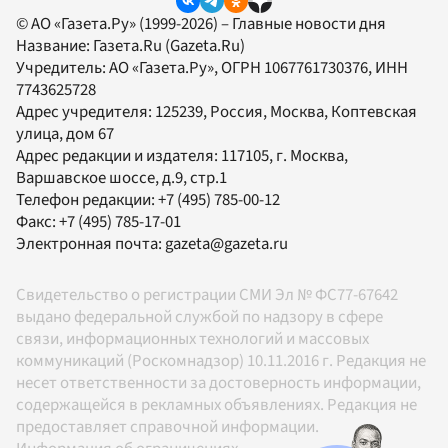
© АО «Газета.Ру» (1999-2026) – Главные новости дня
Название:
Газета.Ru
(Gazeta.Ru)
Учредитель:
АО «Газета.Ру»
, ОГРН 1067761730376, ИНН
7743625728
Адрес учредителя: 125239, Россия, Москва, Коптевская
улица, дом 67
Адрес редакции и издателя:
117105
, г.
Москва
,
Варшавское шоссе, д.9, стр.1
Телефон редакции:
+7 (495) 785-00-12
Факс:
+7 (495) 785-17-01
Электронная почта:
gazeta@gazeta.ru
Свидетельство о регистрации СМИ Эл № ФС77-67642
выдано федеральной службой по надзору в сфере
связи, информационных технологий и массовых
коммуникаций (Роскомнадзор) 10.11.2016 г. Редакция не
несет ответственности за достоверность информации,
содержащейся в рекламных объявлениях. Редакция не
предоставляет справочной информации.