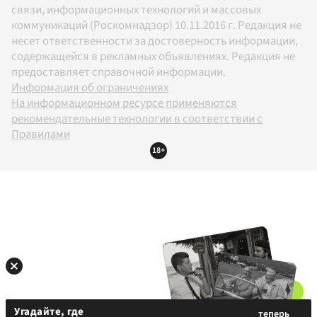
связи, информационных технологий и массовых
коммуникаций (Роскомнадзор) 10.11.2016 г. Редакция не
несет ответственности за достоверность информации,
содержащейся в рекламных объявлениях. Редакция не
предоставляет справочной информации.
Информация об ограничениях
На информационном ресурсе применяются
рекомендательные технологии в соответствии с
Правилами
18+
Угадайте, где