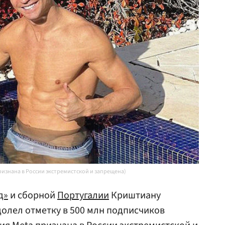
признана в России экстремистской и запрещена)
д»
и сборной
Португалии
Криштиану
олел отметку в 500 млн подписчиков