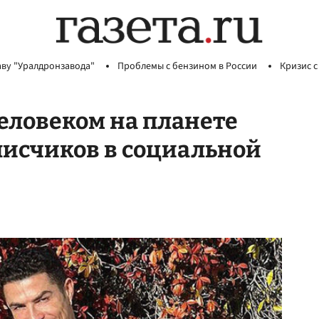
аву "Уралдронзавода"
Проблемы с бензином в России
Кризис с
еловеком на планете
писчиков в социальной