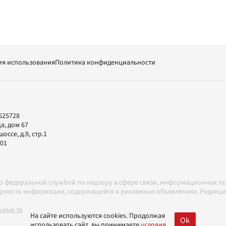
ия использования
Политика конфиденциальности
625728
а, дом 67
ссе, д.9, стр.1
-01
но федеральной службой по надзору в сфере связи, информационных т
товерность информации, содержащейся в рекламных объявлениях. Редак
ные технологии в соответствии с Правилами
На сайте используются cookies. Продолжая
Ok
использовать сайт, вы принимаете
условия