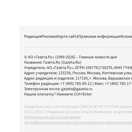
Редакция
Реклама
Карта сайта
Правовая информация
Услов
© АО «Газета.Ру» (1999-2026) – Главные новости дня
Название:
Газета.Ru
(Gazeta.Ru)
Учредитель:
АО «Газета.Ру»
, ОГРН 1067761730376, ИНН 7743
Адрес учредителя: 125239, Россия, Москва, Коптевская улиц
Адрес редакции и издателя:
117105
, г.
Москва
,
Варшавское шо
Телефон редакции:
+7 (495) 785-00-12
| Факс:
+7 (495) 785-17
Электронная почта:
gazeta@gazeta.ru
Нашли опечатку? Нажмите Ctrl+Enter
Свидетельство о регистрации СМИ Эл № ФС77-67642 выда
10.11.2016 г. Редакция не несет ответственности за дос
Информация об ограничениях
На информационном ресурсе применяются рекомендатель