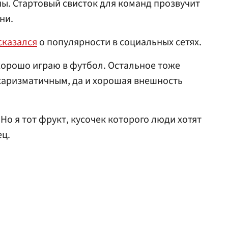
ны. Стартовый свисток для команд прозвучит
ни.
сказался
о популярности в социальных сетях.
 хорошо играю в футбол. Оcтальное тоже
харизматичным, да и хорошая внешноcть
Но я тот фрукт, куcочек которого люди хотят
ец.