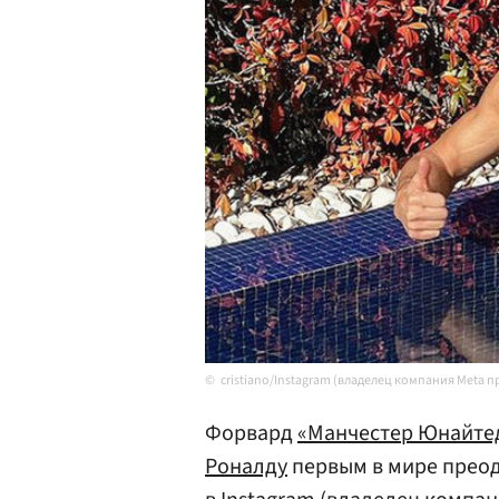
cristiano/Instagram (владелец компания Meta 
Форвард
«Манчестер Юнайте
Роналду
первым в мире преод