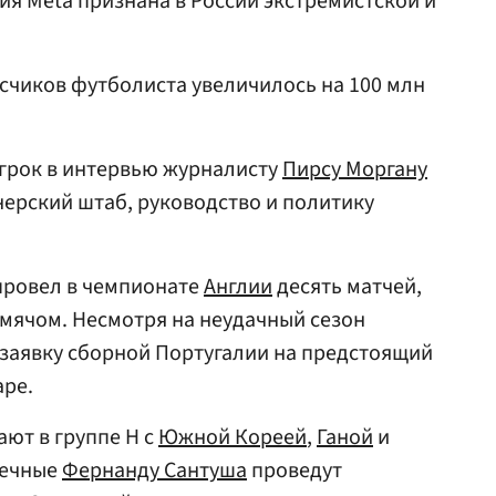
ия Meta признана в России экстремистской и
исчиков футболиста увеличилось на 100 млн
игрок в интервью журналисту
Пирсу Моргану
ерский штаб, руководство и политику
провел в чемпионате
Англии
десять матчей,
мячом. Несмотря на неудачный сезон
 заявку сборной Португалии на предстоящий
аре.
ают в группе Н с
Южной Кореей
,
Ганой
и
печные
Фернанду Сантуша
проведут