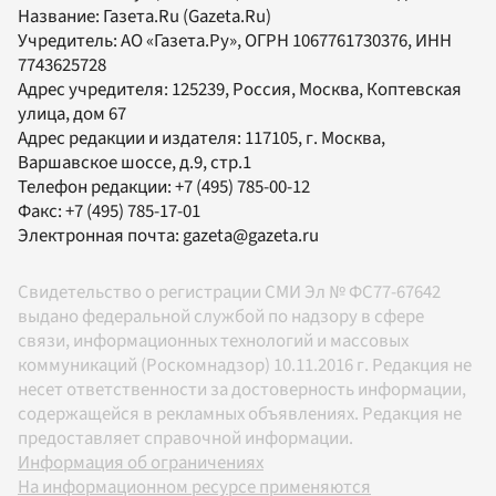
Название:
Газета.Ru
(Gazeta.Ru)
Учредитель:
АО «Газета.Ру»
, ОГРН 1067761730376, ИНН
7743625728
Адрес учредителя: 125239, Россия, Москва, Коптевская
улица, дом 67
Адрес редакции и издателя:
117105
, г.
Москва
,
Варшавское шоссе, д.9, стр.1
Телефон редакции:
+7 (495) 785-00-12
Факс:
+7 (495) 785-17-01
Электронная почта:
gazeta@gazeta.ru
Свидетельство о регистрации СМИ Эл № ФС77-67642
выдано федеральной службой по надзору в сфере
связи, информационных технологий и массовых
коммуникаций (Роскомнадзор) 10.11.2016 г. Редакция не
несет ответственности за достоверность информации,
содержащейся в рекламных объявлениях. Редакция не
предоставляет справочной информации.
Информация об ограничениях
На информационном ресурсе применяются