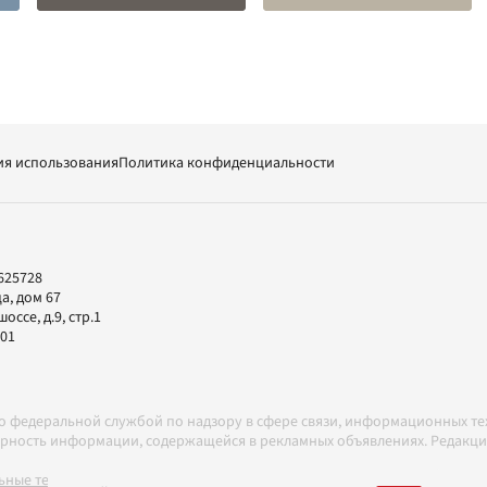
ия использования
Политика конфиденциальности
625728
а, дом 67
ссе, д.9, стр.1
-01
но федеральной службой по надзору в сфере связи, информационных т
товерность информации, содержащейся в рекламных объявлениях. Редак
ные технологии в соответствии с Правилами