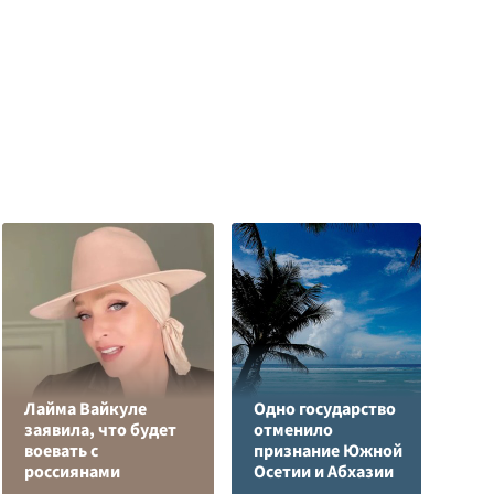
Лайма Вайкуле
Одно государство
Р
заявила, что будет
отменило
н
воевать с
признание Южной
п
россиянами
Осетии и Абхазии
К