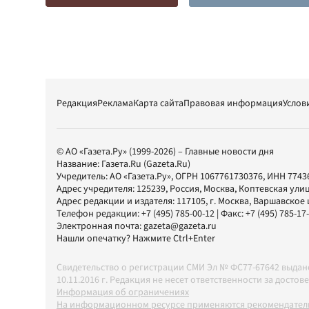
Редакция
Реклама
Карта сайта
Правовая информация
Услов
© АО «Газета.Ру» (1999-2026) – Главные новости дня
Название:
Газета.Ru
(Gazeta.Ru)
Учредитель:
АО «Газета.Ру»
, ОГРН 1067761730376, ИНН 7743
Адрес учредителя: 125239, Россия, Москва, Коптевская улиц
Адрес редакции и издателя:
117105
, г.
Москва
,
Варшавское шо
Телефон редакции:
+7 (495) 785-00-12
| Факс:
+7 (495) 785-17
Электронная почта:
gazeta@gazeta.ru
Нашли опечатку? Нажмите Ctrl+Enter
Свидетельство о регистрации СМИ Эл № ФС77-67642 выда
10.11.2016 г. Редакция не несет ответственности за дос
Информация об ограничениях
На информационном ресурсе применяются рекомендатель