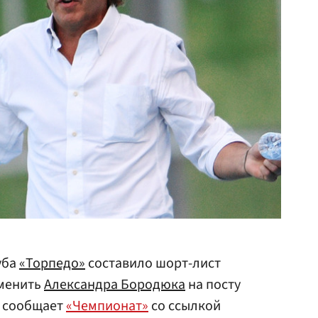
уба
«Торпедо»
составило шорт-лист
сменить
Александра Бородюка
на посту
м сообщает
«Чемпионат»
со ссылкой