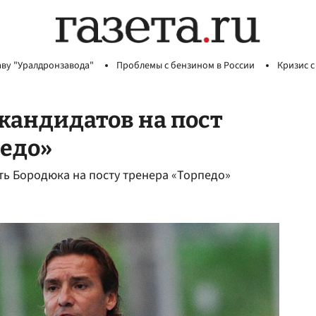
аву "Уралдронзавода"
Проблемы с бензином в России
Кризис с
кандидатов на пост
педо»
ть Бородюка на посту тренера «Торпедо»