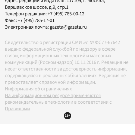
Адрес редакции и издателя:
117105
, г.
Москва
,
Варшавское шоссе, д.9, стр.1
Телефон редакции:
+7 (495) 785-00-12
Факс:
+7 (495) 785-17-01
Электронная почта:
gazeta@gazeta.ru
Свидетельство о регистрации СМИ Эл № ФС77-67642
выдано федеральной службой по надзору в сфере
связи, информационных технологий и массовых
коммуникаций (Роскомнадзор) 10.11.2016 г. Редакция не
несет ответственности за достоверность информации,
содержащейся в рекламных объявлениях. Редакция не
предоставляет справочной информации.
Информация об ограничениях
На информационном ресурсе применяются
рекомендательные технологии в соответствии с
Правилами
18+