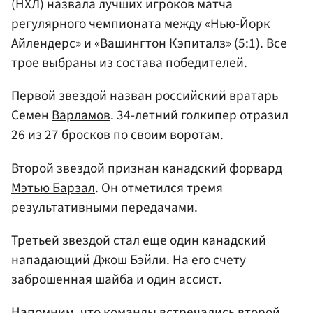
(НХЛ) назвала лучших игроков матча
регулярного чемпионата между «Нью-Йорк
Айлендерс» и «Вашингтон Кэпиталз» (5:1). Все
трое выбраны из состава победителей.
Первой звездой назван российский вратарь
Семен
Варламов
. 34-летний голкипер отразил
26 из 27 бросков по своим воротам.
Второй звездой признан канадский форвард
Мэтью Барзал
. Он отметился тремя
результативными передачами.
Третьей звездой стал еще один канадский
нападающий
Джош Бэйли
. На его счету
заброшенная шайба и один ассист.
Напомним, что команды встречались второй