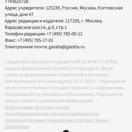
7743625728
Адрес учредителя: 125239, Россия, Москва, Коптевская
улица, дом 67
Адрес редакции и издателя:
117105
, г.
Москва
,
Варшавское шоссе, д.9, стр.1
Телефон редакции:
+7 (495) 785-00-12
Факс:
+7 (495) 785-17-01
Электронная почта:
gazeta@gazeta.ru
Свидетельство о регистрации СМИ Эл № ФС77-67642
выдано федеральной службой по надзору в сфере
связи, информационных технологий и массовых
коммуникаций (Роскомнадзор) 10.11.2016 г. Редакция не
несет ответственности за достоверность информации,
содержащейся в рекламных объявлениях. Редакция не
предоставляет справочной информации.
Информация об ограничениях
На информационном ресурсе применяются
рекомендательные технологии в соответствии с
Правилами