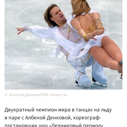
Алексей Даничев/РИА «Новости»
Двукратный чемпион мира в танцах на льду
в паре с Албеной Денковой, хореограф-
постановщик шоу «Ледниковый период»